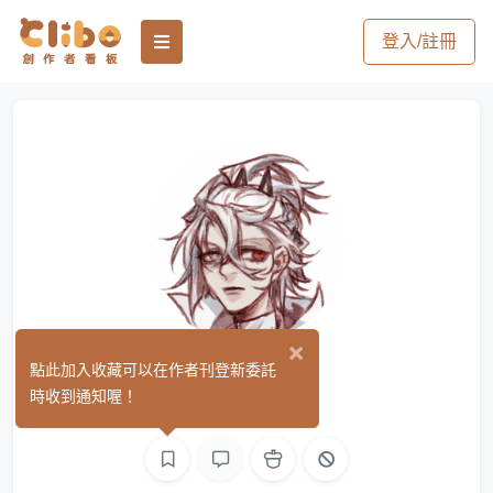
登入/註冊
×
鬼差
點此加入收藏可以在作者刊登新委託
(0)
時收到通知喔！
繪圖