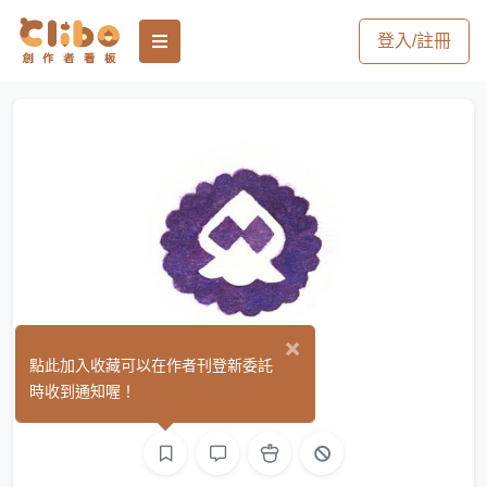
登入/註冊
×
披個布
點此加入收藏可以在作者刊登新委託
(0)
時收到通知喔！
繪圖