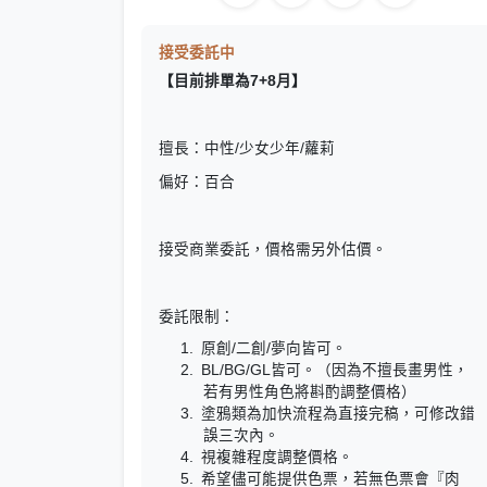
接受委託中
【目前排單為7+8月】
擅長：中性/少女少年/蘿莉
偏好：百合
接受商業委託，價格需另外估價。
委託限制：
原創/二創/夢向皆可。
BL/BG/GL皆可。（因為不擅長畫男性，
若有男性角色將斟酌調整價格）
塗鴉類為加快流程為直接完稿，可修改錯
誤三次內。
視複雜程度調整價格。
希望儘可能提供色票，若無色票會『肉