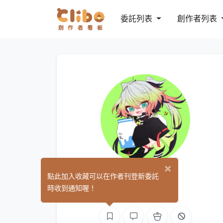
委託列表
創作者列表
×
灼天
點此加入收藏可以在作者刊登新委託
(0)
時收到通知喔！
繪圖
L2D 繪圖