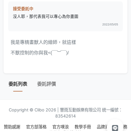
接受委託中
沒人耶，那代表我可以專心為你畫圖
2022/05/05
我是專精畫獸人的繪師，就這樣
不獸控制的你與我<(￣︶￣)/
委託列表
委託評價
Copyright © Clibo 2026 | 響雨互動娛樂有限公司 統一編號：
83542614
贊助感謝
官方部落格
官方噗浪
教學手冊
品牌資源
服務