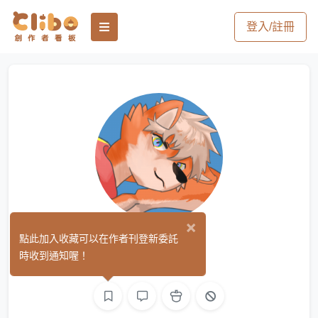
登入/註冊
×
鴒聖也
點此加入收藏可以在作者刊登新委託
(0)
時收到通知喔！
繪圖