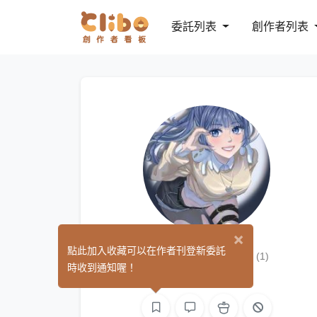
委託列表
創作者列表
×
Angi (小桉）
點此加入收藏可以在作者刊登新委託
(1)
時收到通知喔！
繪圖