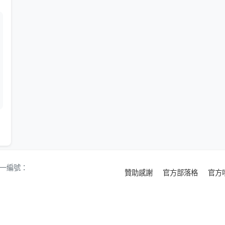
 統一編號：
贊助感謝
官方部落格
官方