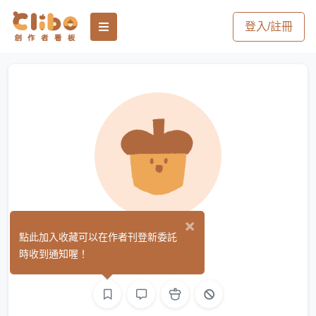
登入/註冊
×
狐花
點此加入收藏可以在作者刊登新委託
(0)
時收到通知喔！
手作
影像
聲音