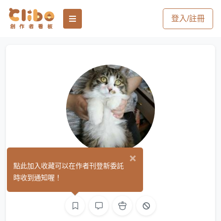
登入/註冊
×
江太太
點此加入收藏可以在作者刊登新委託
(0)
時收到通知喔！
繪圖