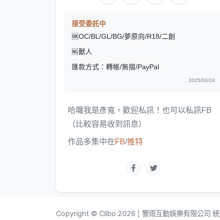
接受委託中
🆗OC/BL/GL/BG/夢原向/R18/二創
🆖獸人
匯款方式：轉帳/無摺/PayPal
2025/03/24
哈囉我是彥寬，歡迎私訊！也可以私訊FB
（比較容易收到訊息）
作品多集中在
FB
/
推特
Copyright © Clibo 2026 | 響雨互動娛樂有限公司