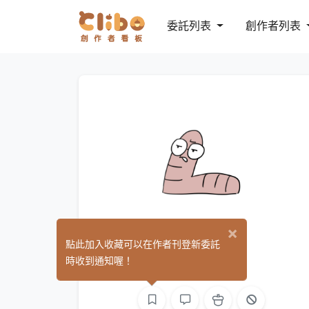
委託列表
創作者列表
×
彥寬
點此加入收藏可以在作者刊登新委託
(0)
時收到通知喔！
繪圖