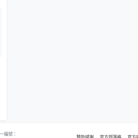
 統一編號：
贊助感謝
官方部落格
官方