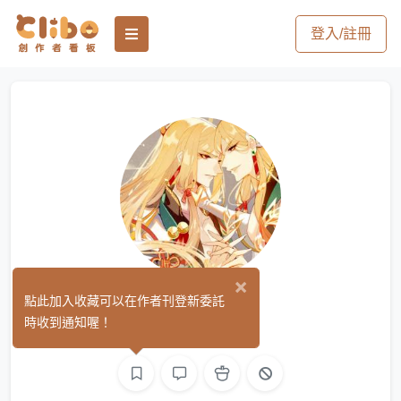
登入/註冊
×
淚星
點此加入收藏可以在作者刊登新委託
(0)
時收到通知喔！
平面設計
繪圖