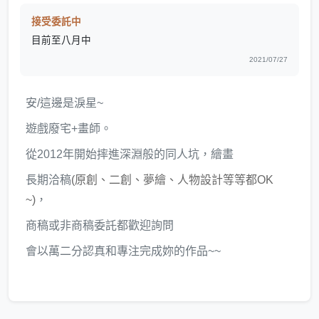
接受委託中
目前至八月中
2021/07/27
安/這邊是淚星~
遊戲廢宅+畫師。
從2012年開始摔進深淵般的同人坑，繪畫
長期洽稿
(原創、二創、夢繪、人物設計等等都OK
~)
，
商稿或非商稿委託都歡迎詢問
會以萬二分認真和專注完成妳的作品~~