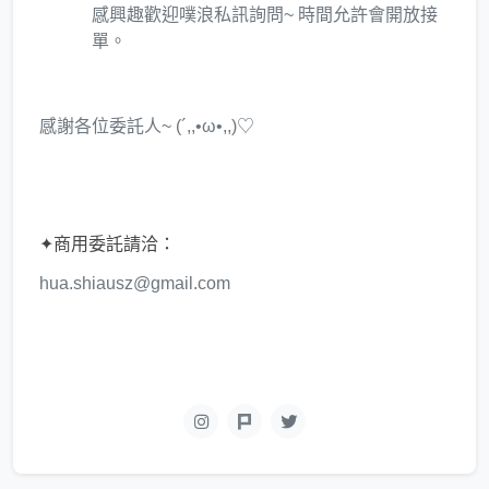
感興趣歡迎噗浪私訊詢問~ 時間允許會開放接
單。
感謝各位委託人~ (´,,•ω•,,)♡
✦商用委託請洽：
hua.shiausz@gmail.com