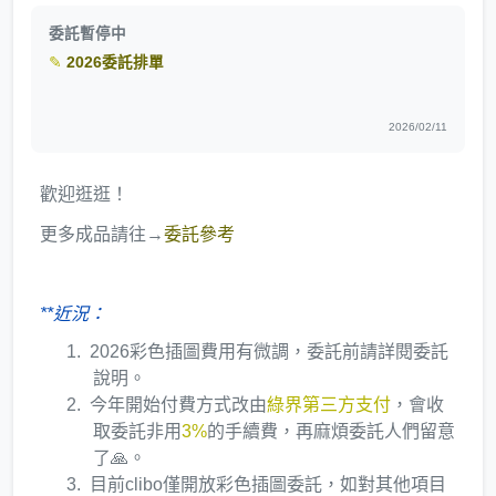
委託暫停中
✎
2026委託排單
2026/02/11
歡迎逛逛！
更多成品請往→
委託參考
**近況：
2026彩色插圖費用有微調，委託前請詳閱委託
說明。
今年開始付費方式改由
綠界第三方支付
，會收
取委託非用
3%
的手續費，再麻煩委託人們留意
了🙏。
目前clibo僅開放彩色插圖委託，如對其他項目