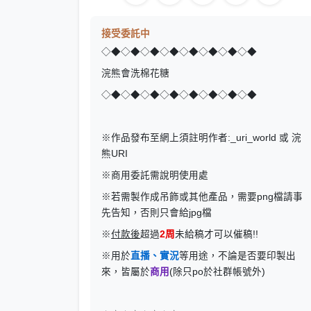
接受委託中
◇◆◇◆◇◆◇◆◇◆◇◆◇◆◇◆
浣熊會洗棉花糖
◇◆◇◆◇◆◇◆◇◆◇◆◇◆◇◆
※作品發布至網上須註明作者:_uri_world 或 浣
熊URI
※商用委託需說明使用處
※若需製作成吊飾或其他產品，需要png檔請事
先告知，否則只會給jpg檔
※
付款後
超過
2周
未給稿才可以催稿!!
※用於
直播、實況
等用途，不論是否要印製出
來，皆屬於
商用
(除只po於社群帳號外)