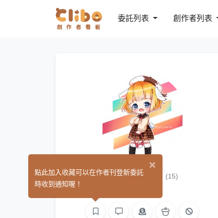
委託列表
創作者列表
×
浣熊URI
點此加入收藏可以在作者刊登新委託
(15)
時收到通知喔！
繪圖