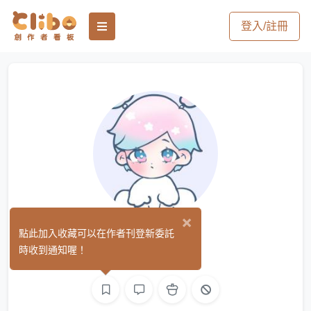
登入/註冊
×
ㄚ桐
點此加入收藏可以在作者刊登新委託
(0)
時收到通知喔！
繪圖