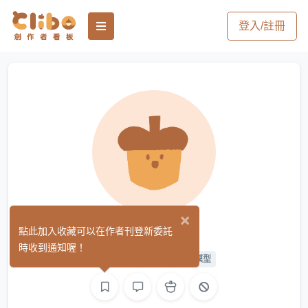
登入/註冊
×
黎晨
點此加入收藏可以在作者刊登新委託
(0)
時收到通知喔！
繪圖
L2D 繪圖
L2D 模型