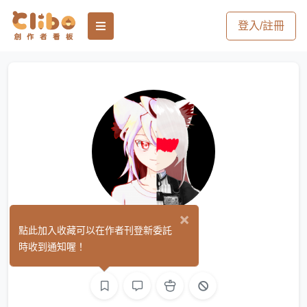
登入/註冊
×
から み
點此加入收藏可以在作者刊登新委託
(0)
時收到通知喔！
影像