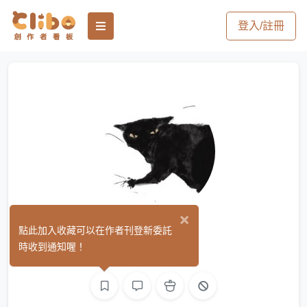
登入/註冊
×
阿J/糖爵
點此加入收藏可以在作者刊登新委託
(0)
時收到通知喔！
繪圖