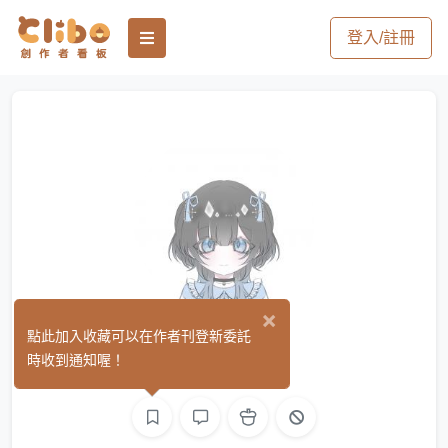
登入/註冊
×
myu
點此加入收藏可以在作者刊登新委託
(0)
時收到通知喔！
繪圖