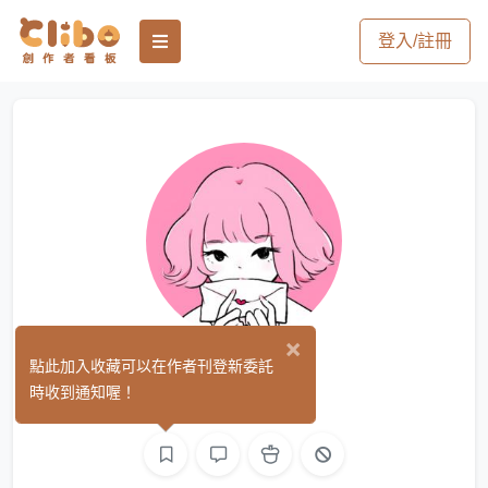
登入/註冊
×
貝殼裡
點此加入收藏可以在作者刊登新委託
(0)
時收到通知喔！
手作
繪圖
影像