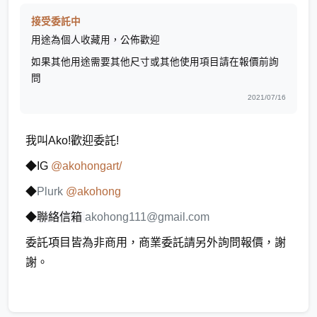
接受委託中
用途為個人收藏用，公佈歡迎
如果其他用途需要其他尺寸或其他使用項目請在報價前詢
問
2021/07/16
我叫Ako!歡迎委託!
◆IG
@akohongart/
◆
Plurk
@akohong
◆
聯絡信箱
akohong111@gmail.com
委託項目皆為非商用，商業委託請另外詢問報價，謝
謝。