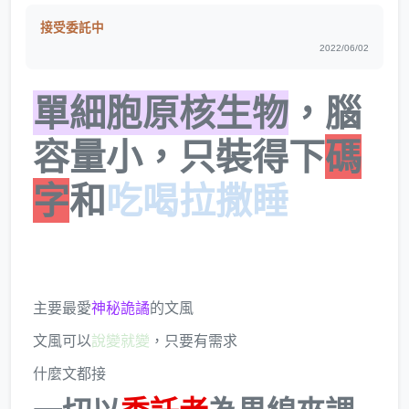
接受委託中
2022/06/02
單細胞原核生物
，腦
容量小，只裝得下
碼
字
和
吃喝拉撒睡
主要最愛
神秘詭譎
的文風
文風可以
說變就變
，只要有需求
什麼文都接