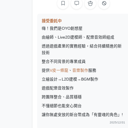
接受委託中
嗨！我們是OYO創想屋
由繪師、Live2D建模師、配樂音效師組成
透過遊戲產業的實務經驗，結合持續精進的新
技術
整合不同背景的專業成員
提供
V皮一條龍
、
音樂製作
服務
立繪設計→L2D建模→BGM製作
遊戲配樂音效製作
跨團隊整合、品質穩穩
不懂細節也能安心開台
讓你無處安放的新台幣成為「有靈魂的角色」!
2025/12/31