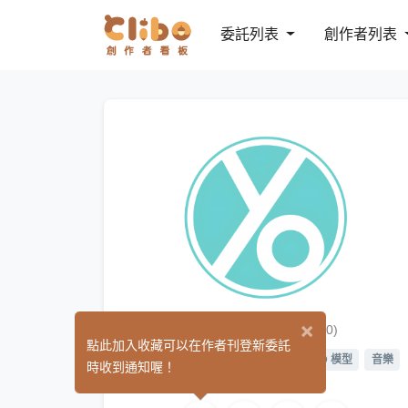
委託列表
創作者列表
OYO創想屋
×
(0)
點此加入收藏可以在作者刊登新委託
繪圖
遊戲製作
L2D 繪圖
L2D 模型
音樂
時收到通知喔！
聲音