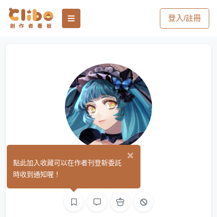
登入/註冊
×
Winny
點此加入收藏可以在作者刊登新委託
(13)
時收到通知喔！
繪圖