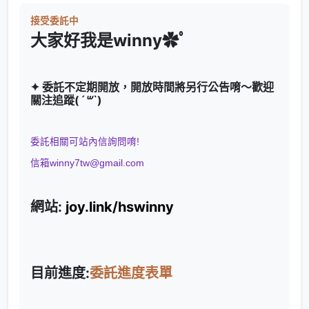
接受委託中
大家好我是winny✿ﾟ
✦ 委託不定期開放，開放時間將另行公告唷～歡迎
關注追蹤(
´꒳`
)
委託相關可站內信詢問唷!
信箱winny7tw@gmail.com
網站:
joy.link/hswinny
目前進度:
委託進度表單