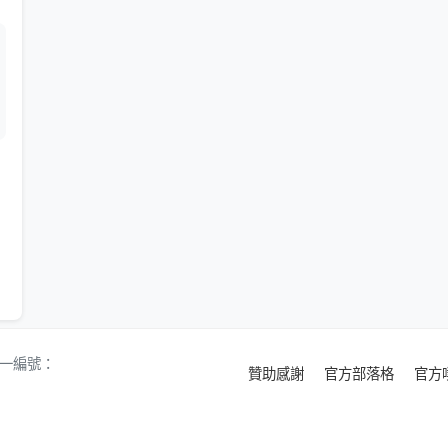
 統一編號：
贊助感謝
官方部落格
官方