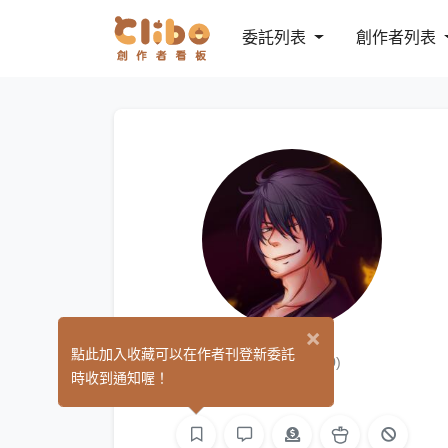
委託列表
創作者列表
×
鈴音
點此加入收藏可以在作者刊登新委託
(0)
時收到通知喔！
繪圖