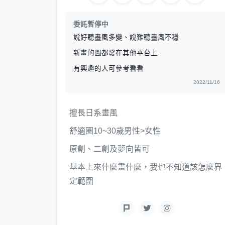
委託暫停中
說好聽畫風多變、說難聽畫風不穩
新畫的圖都發在其他平台上
有興趣的人可參考看看
2022/11/16
擅長日系畫風
舒適圈10~30歲男性>女性
原創、二創及夢向皆可
基本上來什麼畫什麼，我也不知道該怎麼界
定範圍