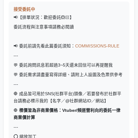
接受委託中
📢【排單狀況：歡迎委託🙆🏻】
委託流程與注意事項請務必閱讀
📢 委託前請先看此篇委託須知：
COMMISSIONS-RULE
---
💬
委託詢問訊息若超過3~5天還未回信可以再提醒我
💬
委託需求請盡量寫得詳細、請附上人設圖及色票供參考
---
🛑 成品皆可用於SNS(社群平台)頭像／若要發布於社群平
台請務必標示我的【名字／@社群網站ID／網站】
🛑
標價皆為非商業價格：Vtuber/頻道營利向的委託一律
商業價計算
---
⭕ 縮放加工