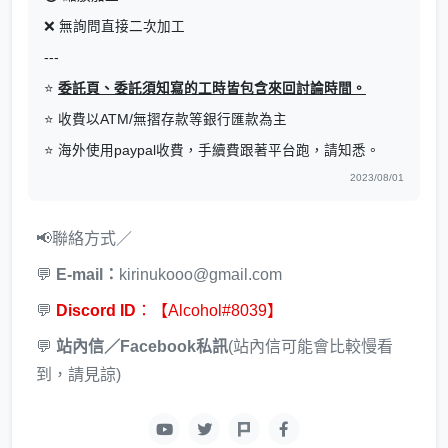
❌ 無詢問直接二次加工
---
⭐
委託頁、委託須知寫的工時皆包含來回討論時間。
⭐ 收費以ATM/無摺存款等銀行匯款為主
⭐ 海外使用paypal收費，手續費跟著平台跑，請知悉。
2023/08/01
📢聯絡方式／
💬
E-mail：
kirinukooo@gmail.com
💬
Discord ID
：【Alcohol#8039】
💬
站內信／Facebook私訊
(站內信可能會比較慢看
到，請見諒)