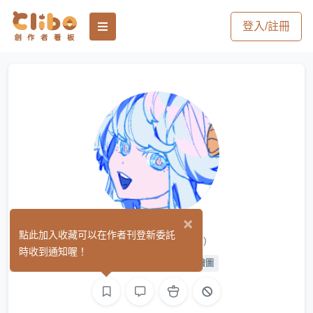
登入/註冊
×
Alcohol_
點此加入收藏可以在作者刊登新委託
(13)
時收到通知喔！
平面設計
繪圖
L2D 繪圖