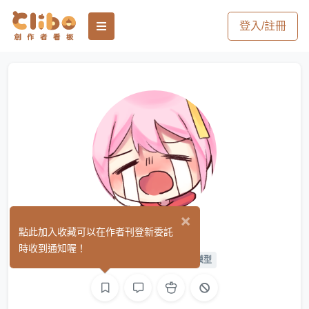
登入/註冊
×
娜琳
點此加入收藏可以在作者刊登新委託
(0)
時收到通知喔！
繪圖
L2D 繪圖
L2D 模型