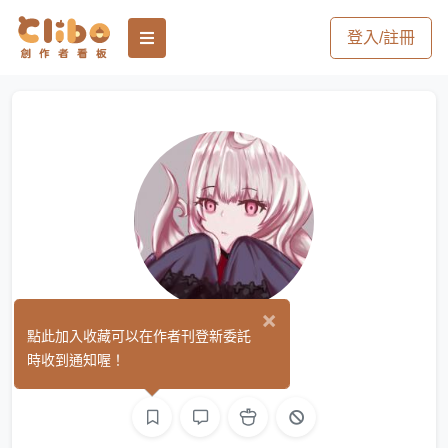
登入/註冊
×
龜龜
點此加入收藏可以在作者刊登新委託
(2)
時收到通知喔！
繪圖