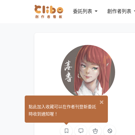
委託列表
創作者列表
×
半蛟
點此加入收藏可以在作者刊登新委託
(0)
時收到通知喔！
繪圖
文字