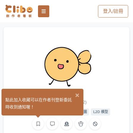
登入/註冊
×
chuliko
點此加入收藏可以在作者刊登新委託
(2)
時收到通知喔！
平面設計
繪圖
影像
L2D 繪圖
L2D 模型