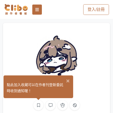
登入/註冊
×
ミノ
點此加入收藏可以在作者刊登新委託
(0)
時收到通知喔！
繪圖