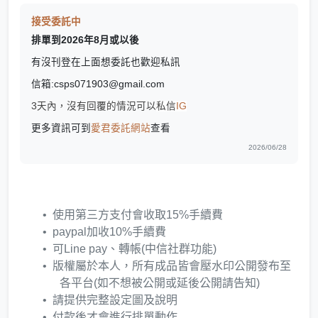
接受委託中
排單到2026年8月或以後
有沒刊登在上面想委託也歡迎私訊
信箱:csps071903@gmail.com
3天內，沒有回覆的情況可以
私信
IG
更多資訊可到
愛君委託網站
查看
2026/06/28
使用第三方支付會收取15%手續費
paypal加收10%手續費
可Line pay、轉帳(中信社群功能)
版權屬於本人，所有成品皆會壓水印公開發布至
各平台(如不想被公開或延後公開請告知)
請提供完整設定圖及說明
付款後才會進行排單動作