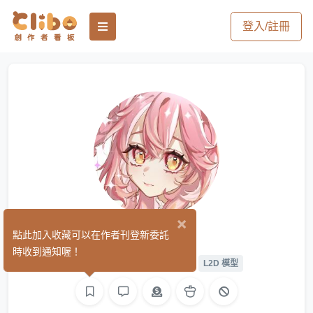
登入/註冊
×
愛君
點此加入收藏可以在作者刊登新委託
(11)
時收到通知喔！
繪圖
遊戲製作
L2D 繪圖
L2D 模型