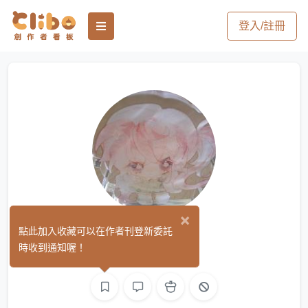
登入/註冊
×
青冽
點此加入收藏可以在作者刊登新委託
(0)
時收到通知喔！
繪圖