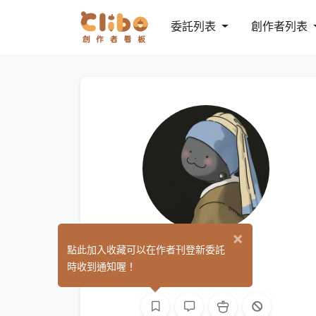
委託列表
創作者列表
×
jiuann
點此加入收藏可以在作者刊登新委託
(0)
時收到通知喔！
手作
繪圖