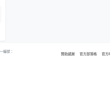
 統一編號：
贊助感謝
官方部落格
官方