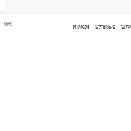
 統一編號：
贊助感謝
官方部落格
官方