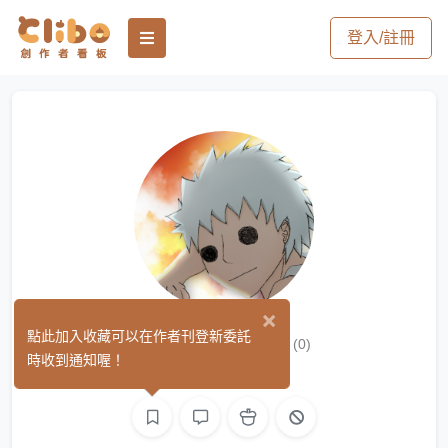
登入/註冊
×
村上樹龍Vail
點此加入收藏可以在作者刊登新委託
(0)
時收到通知喔！
繪圖