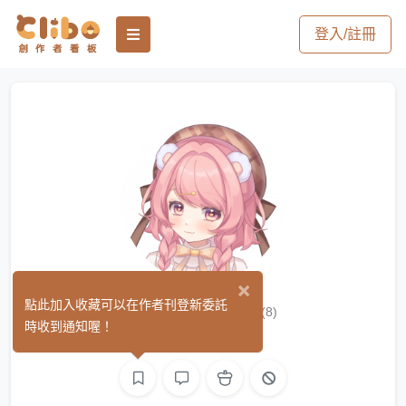
登入/註冊
×
Rx 小熊蘿夏
點此加入收藏可以在作者刊登新委託
(8)
時收到通知喔！
L2D 模型