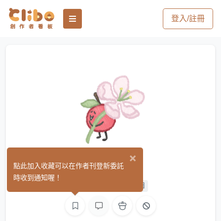
登入/註冊
×
夜蘋果
點此加入收藏可以在作者刊登新委託
(0)
時收到通知喔！
平面設計
手作
繪圖