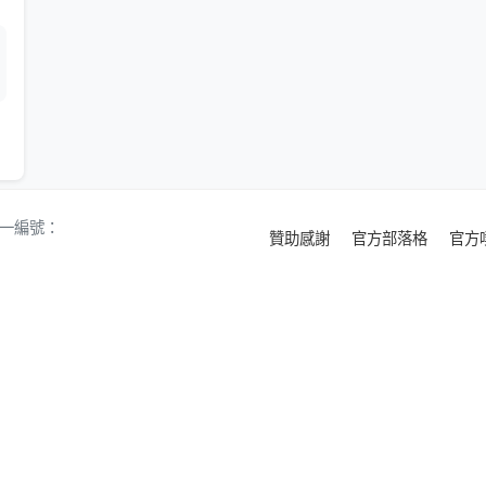
 統一編號：
贊助感謝
官方部落格
官方