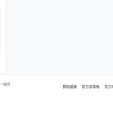
 統一編號：
贊助感謝
官方部落格
官方