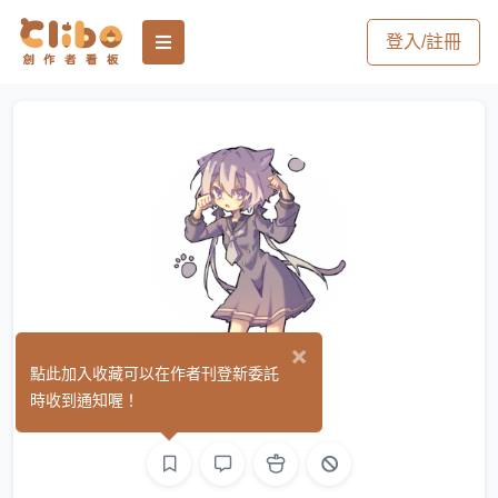
登入/註冊
×
梅莉森
點此加入收藏可以在作者刊登新委託
(0)
時收到通知喔！
繪圖