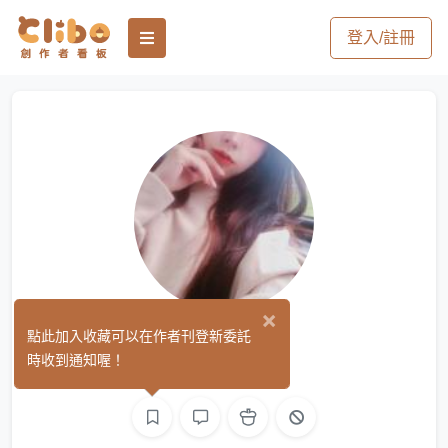
登入/註冊
×
緋雪寶
點此加入收藏可以在作者刊登新委託
(0)
時收到通知喔！
繪圖