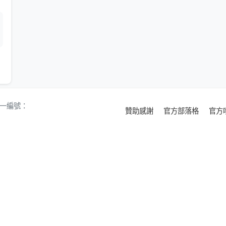
 統一編號：
贊助感謝
官方部落格
官方