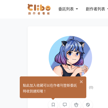
委託列表
創作者列表
×
Augnight八夜
點此加入收藏可以在作者刊登新委託
(0)
時收到通知喔！
繪圖