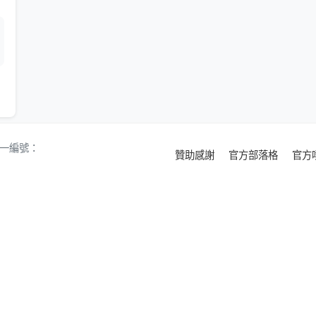
 統一編號：
贊助感謝
官方部落格
官方