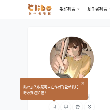
委託列表
創作者列表
×
勳恩菜
點此加入收藏可以在作者刊登新委託
(0)
時收到通知喔！
平面設計
繪圖
影像