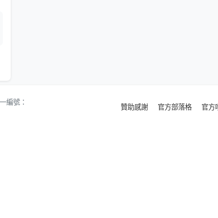
 統一編號：
贊助感謝
官方部落格
官方