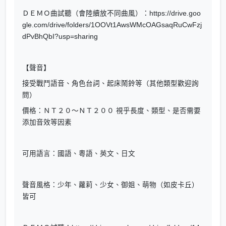
ＤＥＭＯ曲試聽（會陸續放不同曲風）：https://drive.goo
gle.com/drive/folders/1OOVt1AwsWMcOAGsaqRuCwFzj
dPvBhQbI?usp=sharing
【聲音】
接受戰鬥語音、角色台詞、起床鬧鈴等（其他類型歡迎詢
問）
價格：ＮＴ２０～ＮＴ２００ 視乎長度、類型、是否需要
添加音效等因素
可用語言：國語、粵語、英文、日文
聲音風格：少年、蘿莉、少女、御姐、萌物（如皮卡丘）
皆可