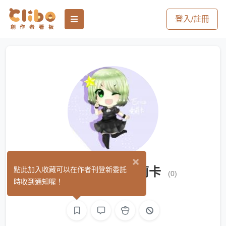
登入/註冊
×
秋田 エリカ／愛莉卡
點此加入收藏可以在作者刊登新委託
(0)
時收到通知喔！
音樂
聲音