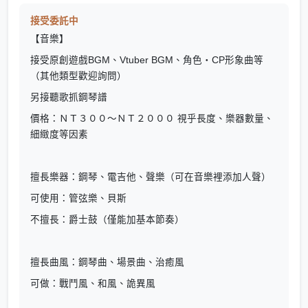
接受委託中
【音樂】
接受原創遊戲BGM、Vtuber BGM、角色・CP形象曲等
（其他類型歡迎詢問）
另接聽歌抓鋼琴譜
價格：ＮＴ３００～ＮＴ２０００ 視乎長度、樂器數量、
細緻度等因素
擅長樂器：鋼琴、電吉他、聲樂（可在音樂裡添加人聲）
可使用：管弦樂、貝斯
不擅長：爵士鼓（僅能加基本節奏）
擅長曲風：鋼琴曲、場景曲、治癒風
可做：戰鬥風、和風、詭異風