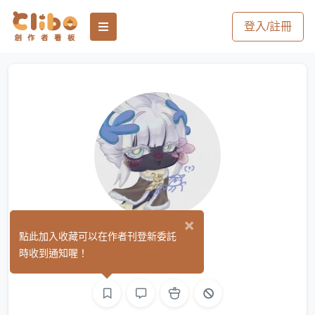
登入/註冊
×
魚馬
點此加入收藏可以在作者刊登新委託
(0)
時收到通知喔！
繪圖