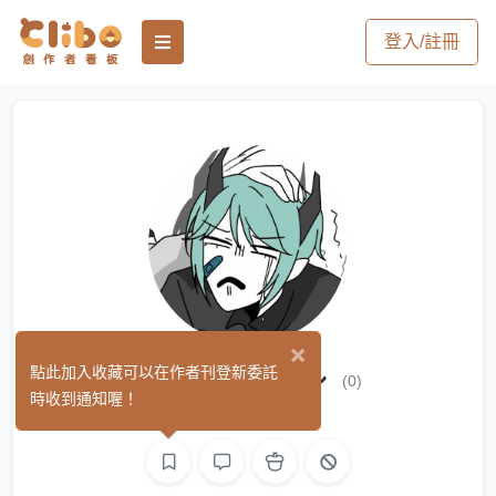
登入/註冊
×
乙醇 エタノール
點此加入收藏可以在作者刊登新委託
(0)
時收到通知喔！
平面設計
繪圖