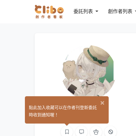
委託列表
創作者列表
×
M4R
點此加入收藏可以在作者刊登新委託
(0)
時收到通知喔！
繪圖