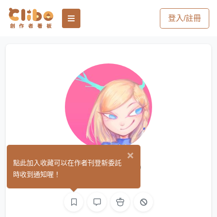
登入/註冊
×
Duckiee!
點此加入收藏可以在作者刊登新委託
(0)
時收到通知喔！
平面設計
繪圖