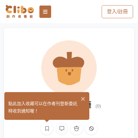
登入/註冊
×
賽琳娜卡拉.莉薩
點此加入收藏可以在作者刊登新委託
(0)
時收到通知喔！
繪圖