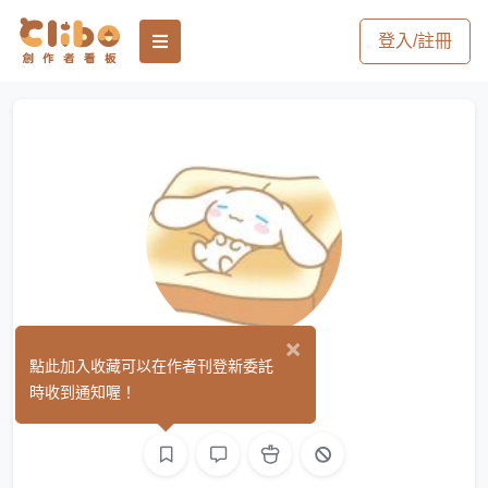
登入/註冊
×
いおん
點此加入收藏可以在作者刊登新委託
(0)
時收到通知喔！
文字